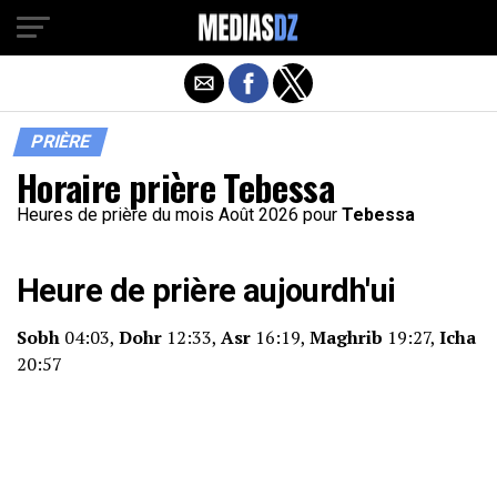
PRIÈRE
Horaire prière Tebessa
Heures de prière du mois Août 2026 pour
Tebessa
Heure de prière aujourdh'ui
Sobh
04:03,
Dohr
12:33,
Asr
16:19,
Maghrib
19:27,
Icha
20:57