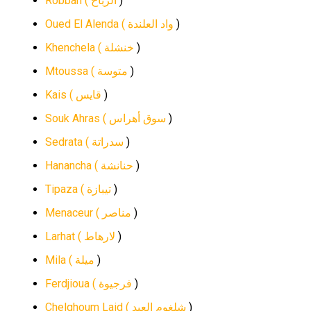
Robbah (
الرباح
)
Oued El Alenda (
واد العلندة
)
Khenchela (
خنشلة
)
Mtoussa (
متوسة
)
Kais (
قايس
)
Souk Ahras (
سوق أهراس
)
Sedrata (
سدراتة
)
Hanancha (
حنانشة
)
Tipaza (
تيبازة
)
Menaceur (
مناصر
)
Larhat (
لارهاط
)
Mila (
ميلة
)
Ferdjioua (
فرجيوة
)
Chelghoum Laid (
شلغوم العيد
)