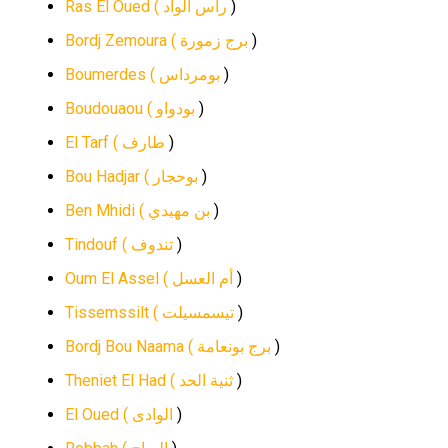
Ras El Oued (
راس الواد
)
Bordj Zemoura (
برج زمورة
)
Boumerdes (
بومرداس
)
Boudouaou (
بودواو
)
El Tarf (
طارف
)
Bou Hadjar (
بوحجار
)
Ben Mhidi (
بن مهيدي
)
Tindouf (
تندوف
)
Oum El Assel (
أم العسل
)
Tissemssilt (
تيسمسيلت
)
Bordj Bou Naama (
برج بونعامة
)
Theniet El Had (
ثنية الحد
)
El Oued (
الوادى
)