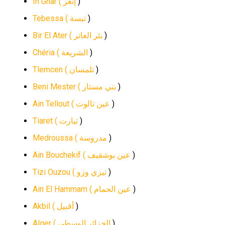
In Ghar (
إنغر
)
Tebessa (
تبسة
)
Bir El Ater (
بئر العاتر
)
Chéria (
الشريعة
)
Tlemcen (
تلمسان
)
Beni Mester (
بني مستار
)
Ain Tellout (
عين تالوت
)
Tiaret (
تيارت
)
Medroussa (
مدروسة
)
Ain Bouchekif (
عين بوشقيف
)
Tizi Ouzou (
تيزي وزو
)
Ain El Hammam (
عين الحمام
)
Akbil (
أقبيل
)
Alger (
الجزائر الوسطى
)