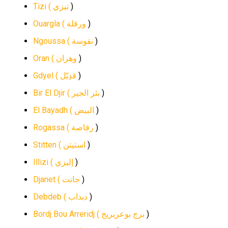
Tizi (
تيزي
)
Ouargla (
ورقلة
)
Ngoussa (
نقوسة
)
Oran (
وهران
)
Gdyel (
قدِيّل
)
Bir El Djir (
بئر الجير
)
El Bayadh (
البيض
)
Rogassa (
رقاصة
)
Stitten (
استيتن
)
Illizi (
إليزي
)
Djanet (
جانت
)
Debdeb (
دبداب
)
Bordj Bou Arreridj (
برج بوعريريج
)