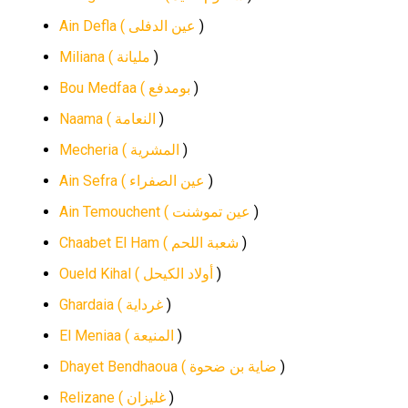
Ain Defla (
عين الدفلى
)
Miliana (
مليانة
)
Bou Medfaa (
بومدفع
)
Naama (
النعامة
)
Mecheria (
المشرية
)
Ain Sefra (
عين الصفراء
)
Ain Temouchent (
عين تموشنت
)
Chaabet El Ham (
شعبة اللحم
)
Oueld Kihal (
أولاد الكيحل
)
Ghardaia (
غرداية
)
El Meniaa (
المنيعة
)
Dhayet Bendhaoua (
ضاية بن ضحوة
)
Relizane (
غليزان
)