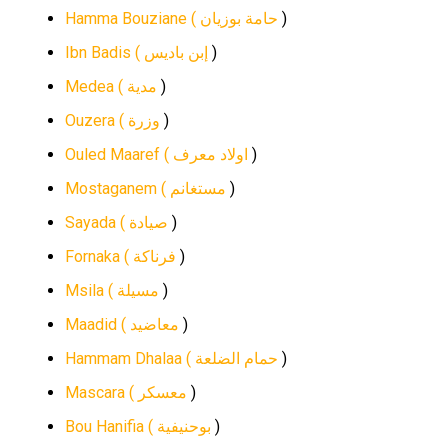
Hamma Bouziane (
حامة بوزيان
)
Ibn Badis (
إبن باديس
)
Medea (
مدية
)
Ouzera (
وزرة
)
Ouled Maaref (
اولاد معرف
)
Mostaganem (
مستغانم
)
Sayada (
صيادة
)
Fornaka (
فرناكة
)
Msila (
مسيلة
)
Maadid (
معاضيد
)
Hammam Dhalaa (
حمام الضلعة
)
Mascara (
معسكر
)
Bou Hanifia (
بوحنيفية
)