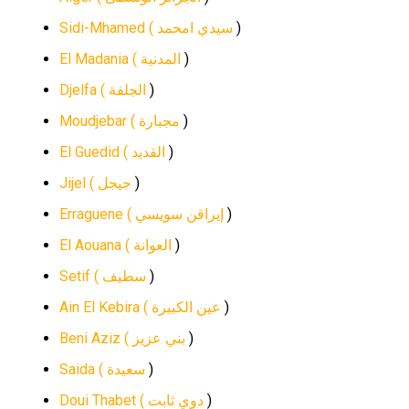
Sidi-Mhamed (
سيدي امحمد
)
El Madania (
المدنية
)
Djelfa (
الجلفة
)
Moudjebar (
مجبارة
)
El Guedid (
القديد
)
Jijel (
جيجل
)
Erraguene (
إيراقن سويسي
)
El Aouana (
العوانة
)
Setif (
سطيف
)
Ain El Kebira (
عين الكبيرة
)
Beni Aziz (
بني عزيز
)
Saida (
سعيدة
)
Doui Thabet (
دوي ثابت
)