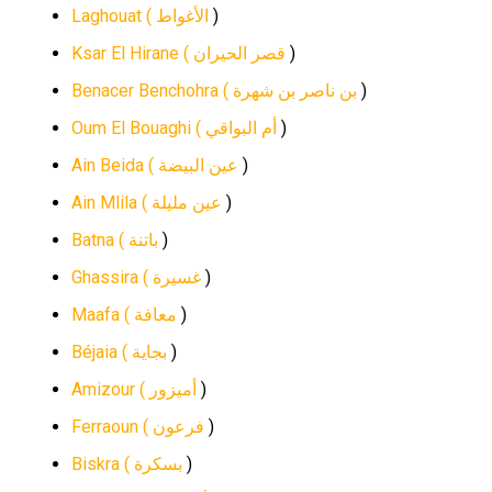
Laghouat (
الأغواط
)
Ksar El Hirane (
قصر الحيران
)
Benacer Benchohra (
بن ناصر بن شهرة
)
Oum El Bouaghi (
أم البواقي
)
Ain Beida (
عين البيضة
)
Ain Mlila (
عين مليلة
)
Batna (
باتنة
)
Ghassira (
غسيرة
)
Maafa (
معافة
)
Béjaia (
بجاية
)
Amizour (
أميزور
)
Ferraoun (
فرعون
)
Biskra (
بسكرة
)