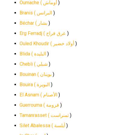
Oumache (
أوماش
)
Branis (
البرانس
)
Béchar (
بشار
)
Erg Ferradj (
عرق فراج
)
Ouled Khoudir (
أولاد خضير
)
Blida (
البليدة
)
Chebli (
شبلي
)
Bouinan (
بوينان
)
Bouira (
البويرة
)
El Asnam (
الأصنام
)
Guerrouma (
قرومة
)
Tamanrasset (
تمنراست
)
Silet Abalessa (
أيلسة
)