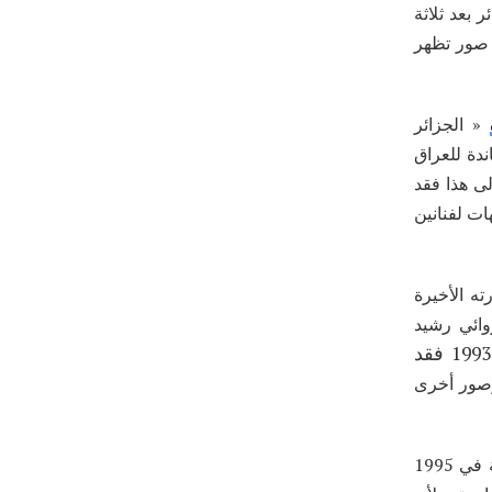
 بعد ثلاثة
 صور تظهر
« الجزائر
ث من المحاضرات والمسيرات التي نظمت في 1991 المساندة للعراق
ى هذا فقد
ت لفنانين
رته الأخيرة
وائي رشيد
اما بالنسبة لعام 1993 فقد
وصور أخرى
كما نشر عمار بوراس أيضا في هذا العمل صور غير معتادة التقطها في بيته بالجزائر العاصمة في 1995