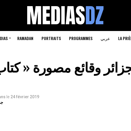
LA PRIÈ
عربي
PROGRAMMES
PORTRAITS
RAMADAN
DIAS
 ans
le
24 février 2019
جم