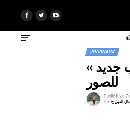
MÉ
JOURNAUX
« الجزائر وقائع مصورة « كتاب جديد
للصور
Publié
il y a 7
ال الدين ح
Par