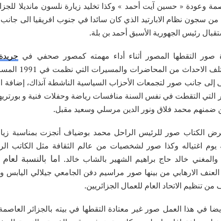
مة وعودة « حسين آيت أحمد » وكذا تخليد زيارة نلسون مانديلا للجزائر
ن سجون نظام الابارتيد الذي كان سائدا في جنوب افريقيا الى جانب
بال رئيس الجهورية الأسبق أحمد بن بلة.
 صور التقطها المصور أثناء أداء مهمته كمصور صحفي في
جريدة
الجمهورية » تذكرنا بمختلف الاحدا
ى إلى جانب صور لتجمعات الأحزاب السياسية الناشطة آنذاك، إضافة ال
 التي التقطت في نفس السنة منافسات رياضة وحفلات فنية و بورتريها
 ضمنهم محمد فلاق ونور الدين مرسلي وسعيد مقبل.
نسبة لعام 1992 يعرض الكتاب صور للرئيس الراحل محمد بوضياف أنجزت بمناسبة زيا
بة يوم اغتياله وكذا صور لشخصيات من عالم الثقافة مثل الكاتب الر
 والمغني خالد حاج براهيم الشهير بالشاب خالد.
 العنف الارهابي من بينها صور مراسيم دفن الجامعي جيلالي اليابس 
ن تنظيم الاتحاد العام للعمال الجزائريين.