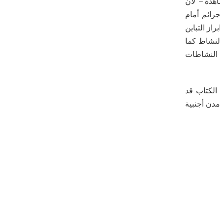
هدة – لأن
رائم أمام
از التباين
النشاط كما
 النشاطات
الكتاب قد
دن أجنبية