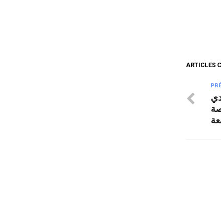
ARTICLES 
PR
دي
صة
عة