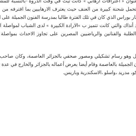
عنوان « اعترافات ارهابي » كانت تبث في وقت الذروة -بالنسبة للمشا
تحمل شحنة كبيرة من العنف حيث يعترف الارهابيين بما اقترفه من ج
بوراس الذي كان في تلك الفترة طالبا بمدرسة الفنون الجميلة على ابر
 أنذاك والتي كانت تتميز ب »الارادة الكبيرة » لدى الشباب لمواصلة 
طلبة والفنانين والرياضيين المصرين على تجاوز الاحداث بمواصلة
ل وهو رسام تشكيلي ومصور صحفي بالجزائر العاصمة، وكان صاحب 
لجميلة بالعاصمة وقام أيضا بعرض أعماله بالجزائر والخارج في عدة م
و، مدريد ،واسلو ،الاسكندرية وباريس.