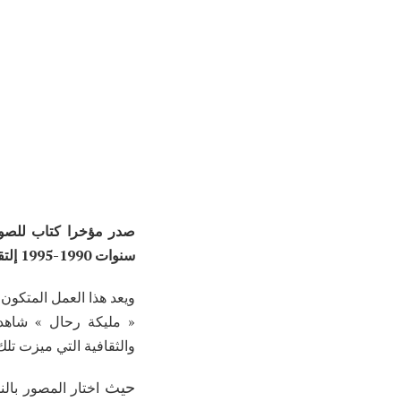
صدر مؤخرا كتاب للصور 
سنوات 1990-1995 إلتقطها المصور عمار بوراس بعنوان « 1990-1995 الجزائر وقائع مصورة ».
« مليكة رحال » شاهدا
والثقافية التي ميزت تلك
حيث