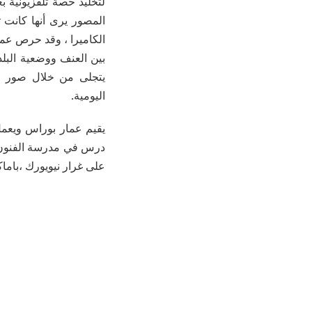
لتخليد حصة تلفزيونية ب
المصور يرى أنها كانت 
الكاميرا ، وقد
حرص عمار 
بين العنف ووضعية البلد
يتجلى من خلال صور ال
اليومية.
يقيم عمار بوراس ويعم
درس في مدرسة الفنون ا
على غرار نيويورك ،باماك