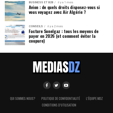
BUSINESS ET B2B
il y a 1 mois
Avion : de quels droits disposez-vous si
vous voyagez avec Air Algérie ?
CONSEILS
il y a 2 mois
Facture Sonelgaz : tous les moyens de
payer en 2026 (et comment éviter la
coupure)
QUI SOMMES NOUS?
POLITIQUE DE CONFIDENTIALITÉ
L’ÉQUIPE MDZ
CONDITIONS D’UTILISATION