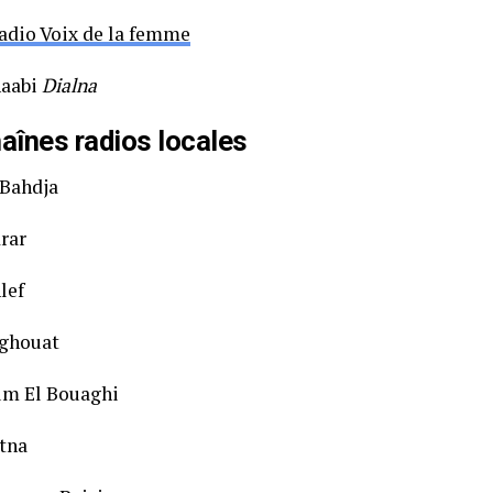
adio Voix de la femme
haabi
Dialna
aînes radios locales
 Bahdja
rar
lef
aghouat
um El Bouaghi
tna