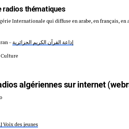
e radios thématiques
érie Internationale qui diffuse en arabe, en français, en 
l
ran –
إذاعة القرآن الكريم الجزائرية
 Culture
adios algériennes sur internet (web
o
J Voix des jeunes