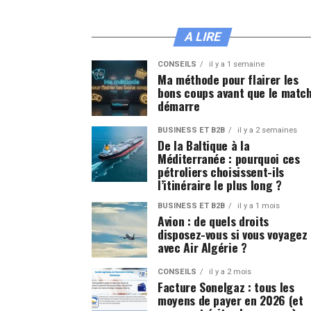
A LIRE
CONSEILS
il y a 1 semaine
Ma méthode pour flairer les
bons coups avant que le matc
démarre
BUSINESS ET B2B
il y a 2 semaines
De la Baltique à la
Méditerranée : pourquoi ces
pétroliers choisissent-ils
l’itinéraire le plus long ?
BUSINESS ET B2B
il y a 1 mois
Avion : de quels droits
disposez-vous si vous voyagez
avec Air Algérie ?
CONSEILS
il y a 2 mois
Facture Sonelgaz : tous les
moyens de payer en 2026 (et