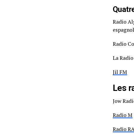
Quatr
Radio Alg
espagno
Radio Co
La Radio
Jil FM
Les r
Jow Radi
Radio M
Radio RA