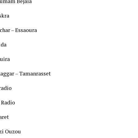
oumam Bejaia
skra
char – Essaoura
ida
uira
aggar – Tamanrasset
radio
 Radio
aret
zi Ouzou