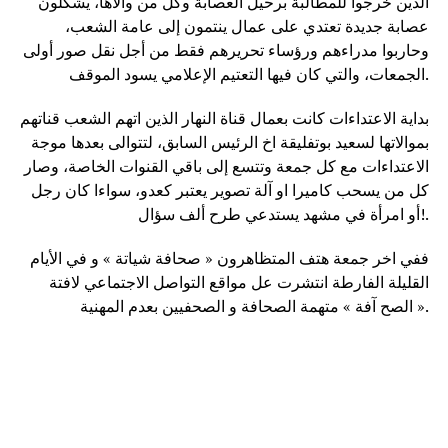
الذين خرجوا للمطالبة برحيل العصابة وكل من والاها، يشكلون
عصابة جديدة تعتدي على عمال ينتمون إلى عامة الشعب،
وحاربوا مدراءهم ورؤساء تحريرهم فقط من أجل نقل صور أولى
الجمعات، والتي كان فيها التعتيم الإعلامي يسود الموقف.
بداية الاعتداءات كانت بعمال قناة النهار الذين اتهم الشعب قناتهم
بموالاتها لسعيد بوتفليقة اخ الرئيس السابق، لتتوالى بعدها موجة
الاعتداءات مع كل جمعة وتتسع إلى باقي القنوات الخاصة، وصار
كل من يسحب كاميرا او آلة تصوير يعتبر كعدو، سواءا كان رجل
أو امرأة في مشهد يستدعي طرح ألف سؤال!.
ففي اخر جمعة هتف المتظاهرون « صحافة شياتة » و في الأيام
القليلة الفارطة انتشرت عل مواقع التواصل الاجتماعي لافتة
« الصح آفة » متهمة الصحافة و الصحفيين بعدم المهنية.