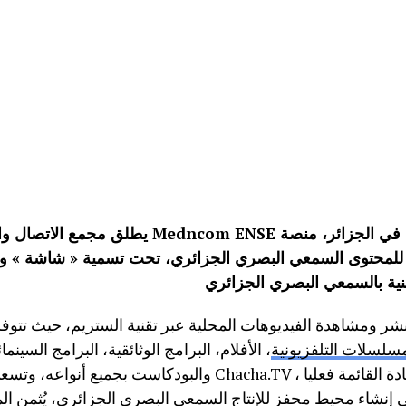
يطلق مجمع الاتصال والإعلام Medncom ENSE عن قريب ولأول مرة 
للمحتوى السمعي البصري الجزائري، تحت تسمية « شاشة » و
ر ومشاهدة الفيديوهات المحلية عبر تقنية الستريم، حيث تتوف
مسلسلات التلفزيونية
، الأفلام، البرامج الوثائقية، البرامج السينمائ
والبودكاست بجميع أنواعه، وتسعى شاشة Chacha.TV ، في ظل المنافسة الح
 إنشاء محيط محفز للإنتاج السمعي البصري الجزائري، يٌثمن ال