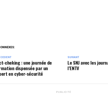
CONNEXES:
ÉCEDENT
SUIVANT
ct-cheking : une journée de
Le SNJ avec les journ
rmation dispensée par un
l’ENTV
pert en cyber-sécurité
PUBLICITÉ