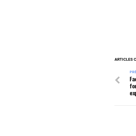
ARTICLES 
PR
Fa
fo
ex