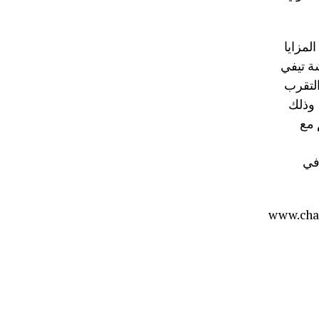
لمزايا
ة تيفي
التقرب
 وذلك
 مع
في
www.chac