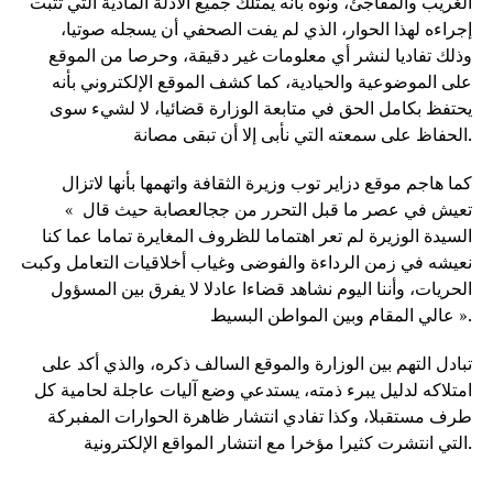
الغريب والمفاجئ، ونوه بأنه يمتلك جميع الأدلة المادية التي تثبت
إجراءه لهذا الحوار، الذي لم يفت الصحفي أن يسجله صوتيا،
وذلك تفاديا لنشر أي معلومات غير دقيقة، وحرصا من الموقع
على الموضوعية والحيادية، كما كشف الموقع الإلكتروني بأنه
يحتفظ بكامل الحق في متابعة الوزارة قضائيا، لا لشيء سوى
الحفاظ على سمعته التي نأبى إلا أن تبقى مصانة.
كما هاجم موقع دزاير توب وزيرة الثقافة واتهمها بأنها لاتزال
تعيش في عصر ما قبل التحرر من ججالعصابة حيث قال »
السيدة الوزيرة لم تعر اهتماما للظروف المغايرة تماما عما كنا
نعيشه في زمن الرداءة والفوضى وغياب أخلاقيات التعامل وكبت
الحريات، وأننا اليوم نشاهد قضاءا عادلا لا يفرق بين المسؤول
عالي المقام وبين المواطن البسيط ».
تبادل التهم بين الوزارة والموقع السالف ذكره، والذي أكد على
امتلاكه لدليل يبرء ذمته، يستدعي وضع آليات عاجلة لحامية كل
طرف مستقبلا، وكذا تفادي انتشار ظاهرة الحوارات المفبركة
التي انتشرت كثيرا مؤخرا مع انتشار المواقع الإلكترونية.