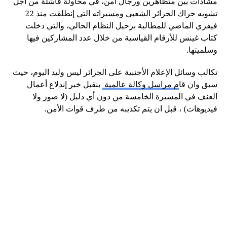
مشادات بين متظاهرين ورجال أمن، في محاولة فاشلة من أجل
تشويه حراك الجزائر الشعبي ومسيراته التي إنطلقت منذ 22
فيفري الماضي للمطالبة برحيل النظام الحالي، والتي دخلت
كتاب غينس للأرقام القياسية من خلال عدد المشاركين فيها
وسلميتها.
تكالب وسائل الإعلام الأجنبية على الجزائر ليس وليد اليوم، حيث
سبق وان قا
م مراسل وكالة عالمية
بنقبل خبر إندلاع أعمال
العنف في المسيرة الخامسة من دون أي دليل (لا صور ولا
فيديوهات) ، قبل ان يتم تكذيبه من طرف قوات الأمن.