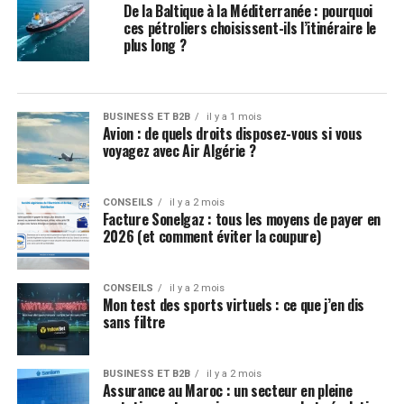
De la Baltique à la Méditerranée : pourquoi
ces pétroliers choisissent-ils l’itinéraire le
plus long ?
BUSINESS ET B2B
il y a 1 mois
Avion : de quels droits disposez-vous si vous
voyagez avec Air Algérie ?
CONSEILS
il y a 2 mois
Facture Sonelgaz : tous les moyens de payer en
2026 (et comment éviter la coupure)
CONSEILS
il y a 2 mois
Mon test des sports virtuels : ce que j’en dis
sans filtre
BUSINESS ET B2B
il y a 2 mois
Assurance au Maroc : un secteur en pleine