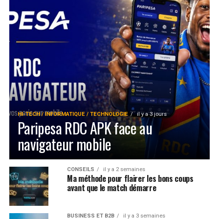
HI-TECH / INFORMATIQUE / TECHNOLOGIE
il y a 3 jours
Paripesa RDC APK face au
navigateur mobile
CONSEILS
il y a 2 semaines
Ma méthode pour flairer les bons coups
avant que le match démarre
BUSINESS ET B2B
il y a 3 semaines