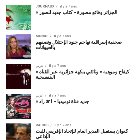
JOURNAUX
il y a 7 ans
« الجزائر وقائع مصورة « كتاب جديد للصور
MONDE
il y a 7 ans
صحفية إسرائلية تهاجم جنود الإحتلال وتصفهم
بالحيوانات
عربي
il y a 7 ans
« كيفاح وموهبة » وثائقي بنكهة جزائرية عبر القناة
البنفسجية
عربي
il y a 7 ans
« راد art » جديد قناة نوميديا
RADIOS
il y a 7 ans
كعوان يستقبل المدير العام للإتحاد الإفريقي للبث
الإذاعي