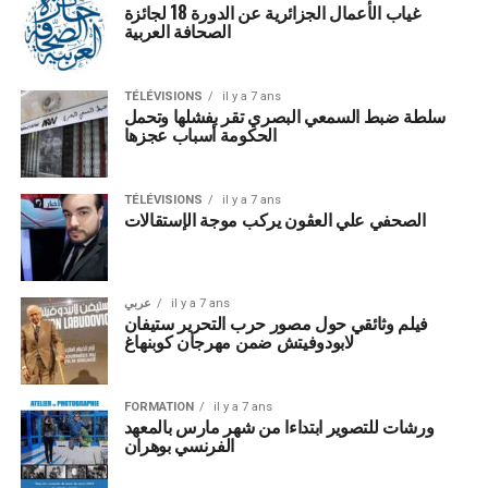
غياب الأعمال الجزائرية عن الدورة 18 لجائزة
الصحافة العربية
TÉLÉVISIONS
il y a 7 ans
سلطة ضبط السمعي البصري تقر بفشلها وتحمل
الحكومة أسباب عجزها
TÉLÉVISIONS
il y a 7 ans
الصحفي علي العڨون يركب موجة الإستقالات
عربي
il y a 7 ans
فيلم وثائقي حول مصور حرب التحرير ستيفان
لابودوفيتش ضمن مهرجان كوبنهاغ
FORMATION
il y a 7 ans
ورشات للتصوير ابتداءا من شهر مارس بالمعهد
الفرنسي بوهران