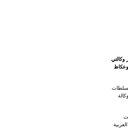
 وكالتي
 وعكاظ
السلطات
كالة
نت
لعربية