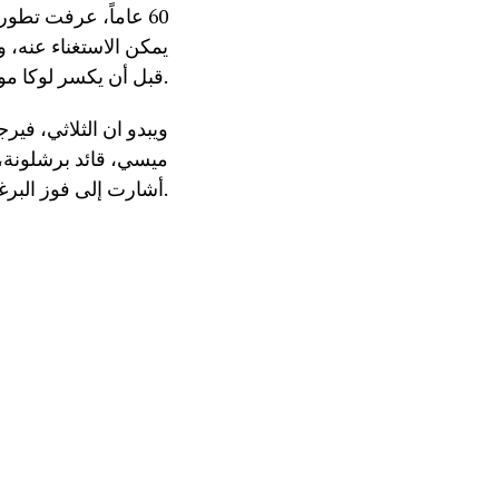
60 عاماً، عرفت تطور
يمكن الاستغناء عنه، 
قبل أن يكسر لوكا مودريتش احتكارهما في النسخة الأخيرة.
ويبدو ان الثلاثي، فير
ميسي، قائد برشلونة، ا
أشارت إلى فوز البرغوث الأرجنتيني بنسخة هذه السنة.