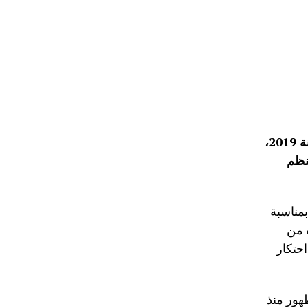
توصلت إدارة قناة النهار تيفي إلى اتفاق نهائي يسمح لها بنقل حفل الكرة الذهبية لسنة 2019،
نظم
بمناسبة
 من
احتكار
هور منذ