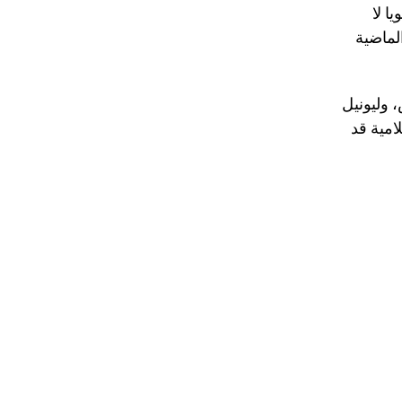
ا لا
لماضية
، وليونيل
امية قد