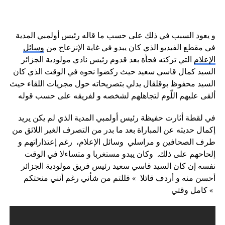
و يعود السبب في ذلك على حسب ما قاله رئيس أولمبي المدية
في مقطع الفيديو الذي كان يبدو في غاية الإنزعاج من
وسائل
الإعلام
التي تركته فجأة بعد قدوم رئيس نادي مولودية الجزائر
السيد كمال قاسي سعيد حيث ركضوا نحوه في الوقت الذي كان
السيد محفوظ بوقلقال يدلي بتصريحاته حول مجريات اللقاء حيث
ألقى عليهم اللّوم لتجاهلهم لشخصه و لفريقه على حسب قوله
في لقطة أثارت حفيظة رئيس أولمبي المدية الذي لم يكن يريد
إكمال حديثه عن المباراة بعد ما بدر من التصرف الغير اللائق من
طرف الصحافين و مراسلي وسائل الإعلام، رغم إعتذاراتهم و
إلحاحهم على ذلك. وكان يبدو مستغربا و متساءلا في الوقت
نفسه إن كان السيد قاسي سعيد رئيس فريق مولودية الجزائر
أحسن منه و أردف قائلا » قللتم من شأني رغم أنني منحتكم
كامل وقتي «