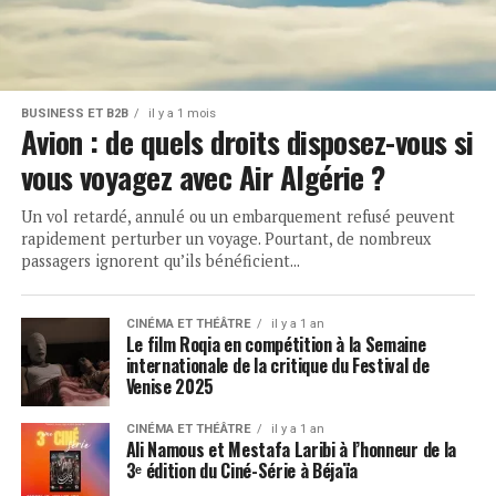
BUSINESS ET B2B
il y a 1 mois
Avion : de quels droits disposez-vous si
vous voyagez avec Air Algérie ?
Un vol retardé, annulé ou un embarquement refusé peuvent
rapidement perturber un voyage. Pourtant, de nombreux
passagers ignorent qu’ils bénéficient...
CINÉMA ET THÉÂTRE
il y a 1 an
Le film Roqia en compétition à la Semaine
internationale de la critique du Festival de
Venise 2025
CINÉMA ET THÉÂTRE
il y a 1 an
Ali Namous et Mestafa Laribi à l’honneur de la
3ᵉ édition du Ciné-Série à Béjaïa