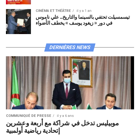
CINÉMA ET THÉÂTRE
il y a 1 an
تيسمسيلت تحتفي بالسينما والتاريخ.. علي ناموس
في دور « زيغود يوسف » يخطف الأضواء
DERNIÈRES NEWS
COMMUNIQUÉ DE PRESSE
il y a 6 ans
موبيليس تدخل في شراكة مع أربعة وعشرين
إتحادية رياضية أولمبية