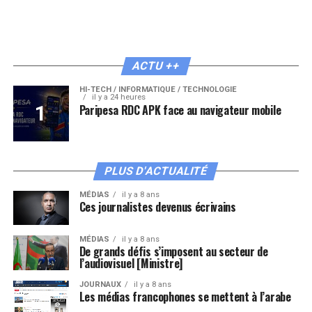
ACTU ++
HI-TECH / INFORMATIQUE / TECHNOLOGIE
il y a 24 heures
Paripesa RDC APK face au navigateur mobile
PLUS D'ACTUALITÉ
MÉDIAS
il y a 8 ans
Ces journalistes devenus écrivains
MÉDIAS
il y a 8 ans
De grands défis s’imposent au secteur de
l’audiovisuel [Ministre]
JOURNAUX
il y a 8 ans
Les médias francophones se mettent à l’arabe