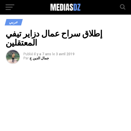
عربي
إطلاق سراح عمال دزاير تيفي
المعتقلين
Publié
il y a 7 ans
le
3 avril 2019
جمال الدين ح
Par