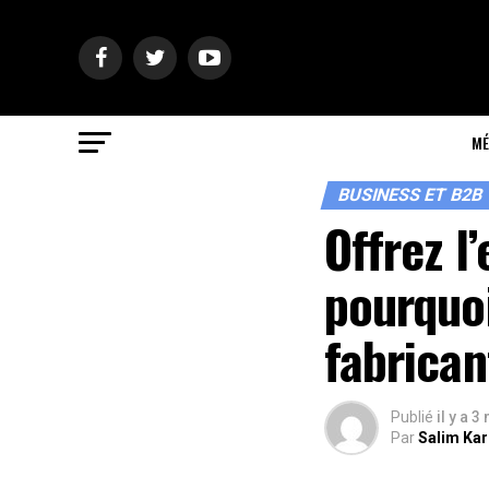
MÉ
BUSINESS ET B2B
Offrez l
pourquo
fabrican
Publié
il y a 3
Par
Salim Ka