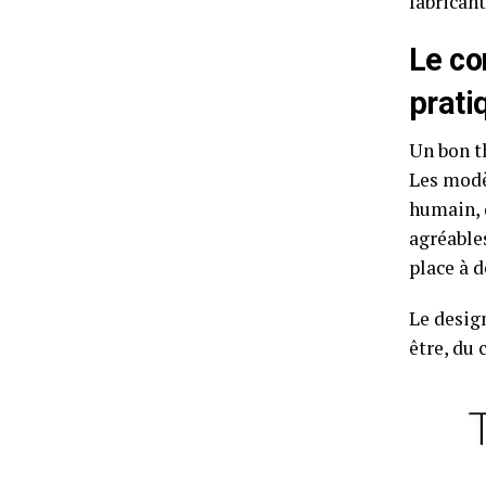
fabricant
Le co
prati
Un bon th
Les modè
humain, 
agréables
place à d
Le desig
être, du 