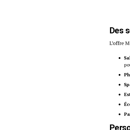
Des s
L’offre 
Sa
pou
Ph
Sp
Es
Éc
Pa
Perso