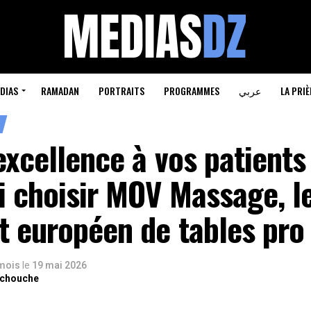
DIAS
RAMADAN
PORTRAITS
PROGRAMMES
عربي
LA PRIÈ
’excellence à vos patients 
i choisir MOV Massage, l
t européen de tables pro
 mois
le
19 mai 2026
rchouche