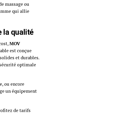
e de massage ou
amme qui allie
 la qualité
cost,
MOV
able est conçue
solides et durables.
 sécurité optimale
e, ou encore
age un équipement
fitez de tarifs