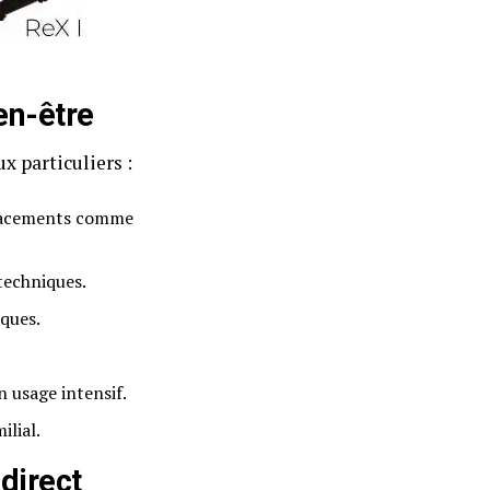
en-être
x particuliers :
éplacements comme
techniques.
iques.
n usage intensif.
lial.
 direct