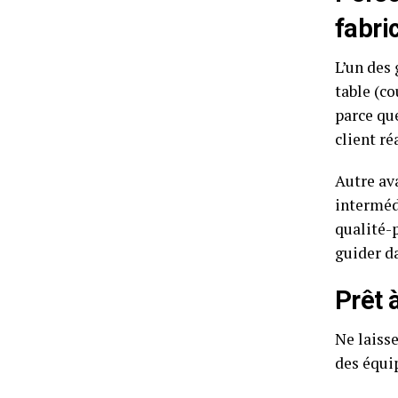
fabri
L’un des
table (co
parce que
client réa
Autre av
interméd
qualité-
guider d
Prêt 
Ne laisse
des équi