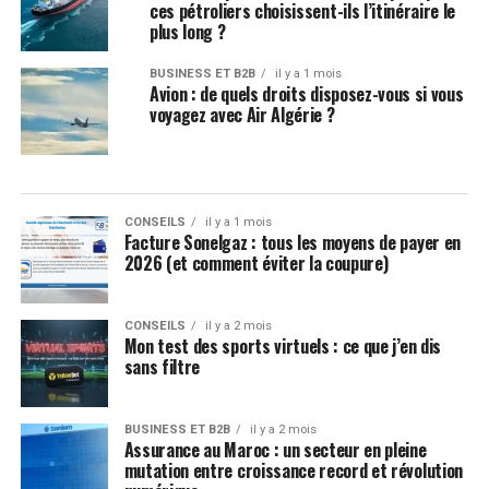
ces pétroliers choisissent-ils l’itinéraire le
plus long ?
BUSINESS ET B2B
il y a 1 mois
Avion : de quels droits disposez-vous si vous
voyagez avec Air Algérie ?
CONSEILS
il y a 1 mois
Facture Sonelgaz : tous les moyens de payer en
2026 (et comment éviter la coupure)
CONSEILS
il y a 2 mois
Mon test des sports virtuels : ce que j’en dis
sans filtre
BUSINESS ET B2B
il y a 2 mois
Assurance au Maroc : un secteur en pleine
mutation entre croissance record et révolution