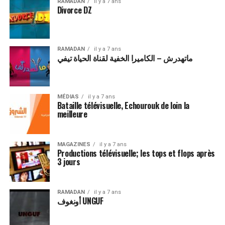
RAMADAN
il y a 7 ans
Divorce DZ
RAMADAN
il y a 7 ans
ماتهدرش – الكاميرا الخفية لقناة الحياة تيفي
MÉDIAS
il y a 7 ans
Bataille télévisuelle, Echourouk de loin la
meilleure
MAGAZINES
il y a 7 ans
Productions télévisuelle; les tops et flops après
3 jours
RAMADAN
il y a 7 ans
أونغوف UNGUF