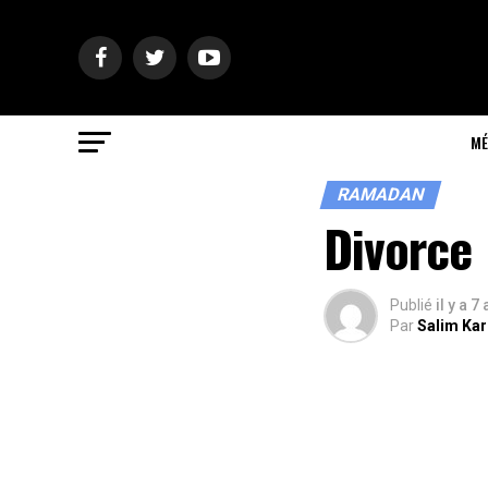
MÉ
RAMADAN
Divorce
Publié
il y a 7
Par
Salim Ka