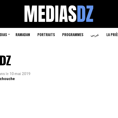
LA PRIÈ
عربي
PROGRAMMES
PORTRAITS
RAMADAN
DIAS
 DZ
 ans
le
10 mai 2019
rchouche