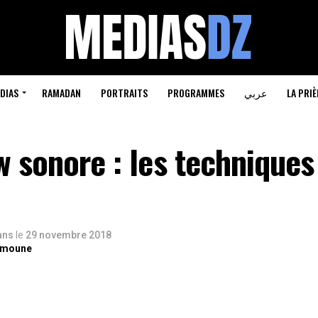
DIAS
RAMADAN
PORTRAITS
PROGRAMMES
عربي
LA PRIÈ
w sonore : les techniques
 ans
le
29 novembre 2018
lmoune