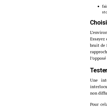
fai
st
Choisi
L’enviro
Essayez 
bruit de
rapproch
l’opposé 
Tester
Une int
interlocu
non diffu
Pour cel