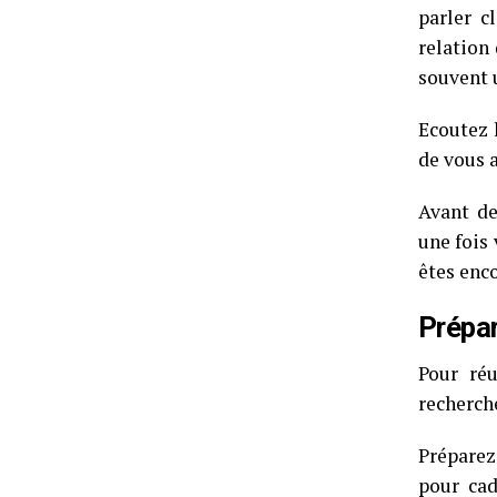
parler c
relation
souvent u
Ecoutez 
de vous a
Avant de
une fois
êtes enco
Prépar
Pour réu
recherche
Préparez
pour cad