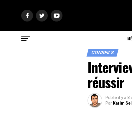
MÉ
CONSEILS
Intervie
réussir
Publié
il y a 8
Par
Karim Se