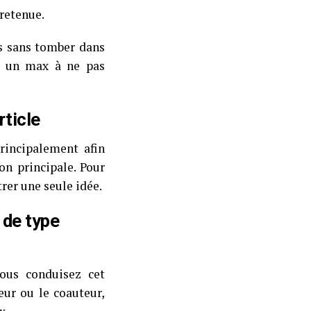
retenue.
is sans tomber dans
st un max à ne pas
rticle
principalement afin
ion principale. Pour
trer une seule idée.
 de type
vous conduisez cet
eur ou le coauteur,