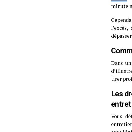
minute m
Cependan
l’excès,
dépasser
Commen
Dans un 
d’illustr
tirer pro
Les dr
entret
Vous dét
entretie