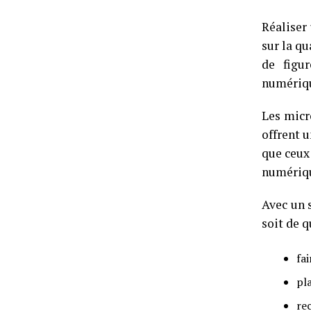
Réaliser 
sur la qu
de figu
numériqu
Les micr
offrent u
que ceux 
numériqu
Avec un 
soit de q
fai
pl
re