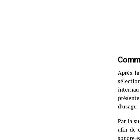
Comme
Après la
sélectio
internau
présente
d’usage.
Par la su
afin de 
sonore
es