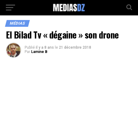
MÉDIAS
El Bilad Tv « dégaine » son drone
Publié
il y a 8 ans
le
21 décembre 2018
Par
Lamine B