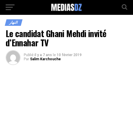
النهار
Le candidat Ghani Mehdi invité
d’Ennahar TV
Publié
il y a 7 ans
le
10 février 2019
Par
Salim Karchouche