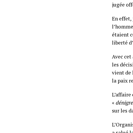
jugée of
En effet,
l’homme 
étaient c
liberté d
Avec cet 
les déci
vient de 
la paix r
L’affair
«
dénigre
sur les 
L’Organi
a salué l