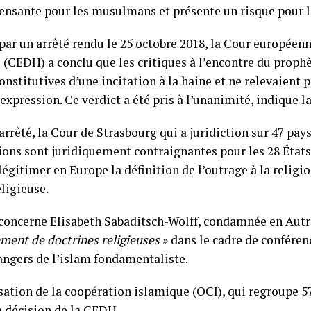
fensante pour les musulmans et présente un risque pour la
 par un arrêté rendu le 25 octobre 2018, la Cour européenn
(CEDH) a conclu que les critiques à l’encontre du prop
onstitutives d’une incitation à la haine et ne relevaient p
’expression. Ce verdict a été pris à l’unanimité, indique 
arrêté, la Cour de Strasbourg qui a juridiction sur 47 pa
sions sont juridiquement contraignantes pour les 28 État
légitimer en Europe la définition de l’outrage à la religio
eligieuse.
e concerne Elisabeth Sabaditsch-Wolff, condamnée en Autr
ment de doctrines religieuses
» dans le cadre de conféren
dangers de l’islam fondamentaliste.
sation de la coopération islamique (OCI), qui regroupe
a décision de la CEDH.