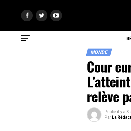
MÉ
MONDE
Cour eu
L’attei
relève p
Publié
il y a 8
Par
La Rédac