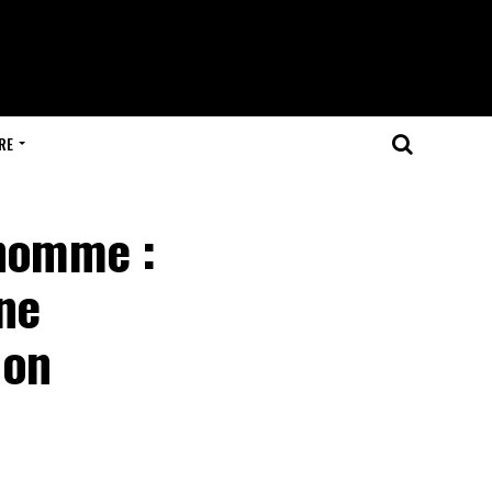
RE
’homme :
ne
ion