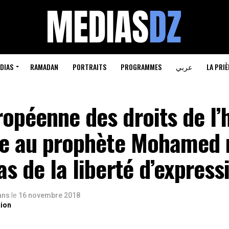
DIAS
RAMADAN
PORTRAITS
PROGRAMMES
عربي
LA PRIÈ
ropéenne des droits de l
nte au prophète Mohamed 
as de la liberté d’express
 ans
le
16 novembre 2018
tion