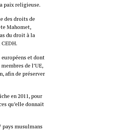
 paix religieuse.
e des droits de
hète Mahomet,
as du droit à la
la CEDH.
ys européens et dont
s membres de l’UE,
n, afin de préserver
iche en 2011, pour
ces qu’elle donnait
 57 pays musulmans