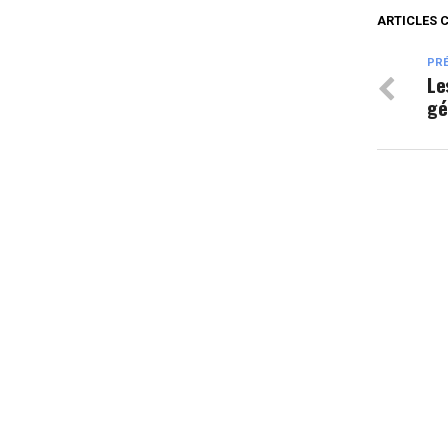
ARTICLES 
PR
Le
gé