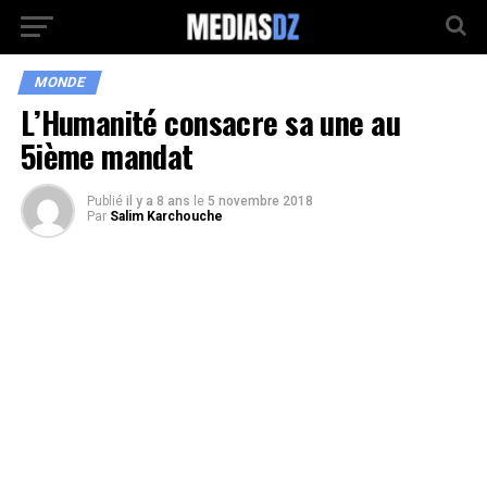
MONDE
L’Humanité consacre sa une au
5ième mandat
Publié
il y a 8 ans
le
5 novembre 2018
Par
Salim Karchouche