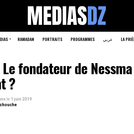
DIAS
RAMADAN
PORTRAITS
PROGRAMMES
عربي
LA PRIÈ
: Le fondateur de Nessma
t ?
 ans
le
1 juin 2019
rchouche