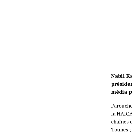
Nabil K
préside
média pa
Farouche
la HAICA 
chaînes 
Tounes ; 