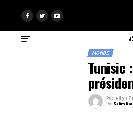
MÉ
MONDE
Tunisie 
présiden
Publié
il y a 7
Par
Salim Ka