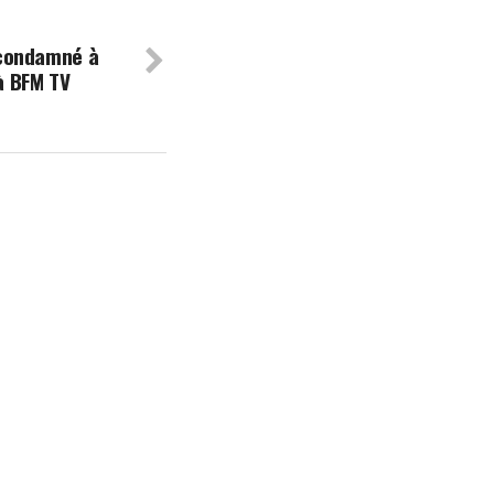
 condamné à
à BFM TV