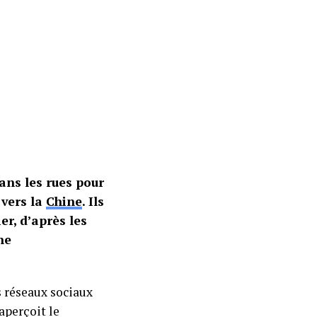
ns les rues pour
 vers la
Chine
. Ils
r, d’après les
he
s réseaux sociaux
aperçoit le