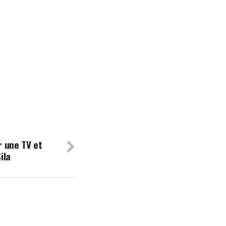
r une TV et
ila