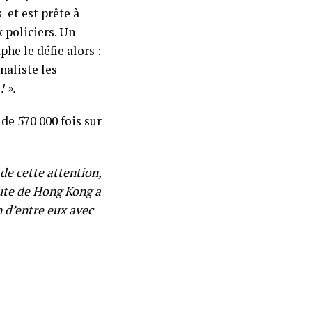
 et est prête à
x policiers. Un
phe le défie alors :
naliste les
! ».
de 570 000 fois sur
 de cette attention,
ute de Hong Kong a
n d’entre eux avec