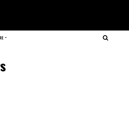
RE
rs