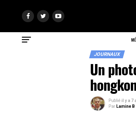
MÉ
JOURNAUX
Un photo
hongkon
Publié
il y a 7
Par
Lamine B