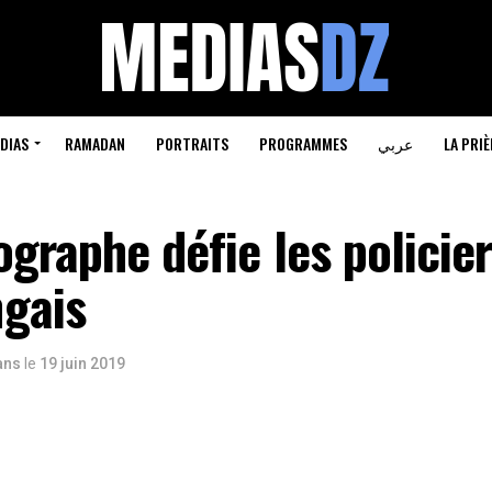
DIAS
RAMADAN
PORTRAITS
PROGRAMMES
عربي
LA PRIÈ
graphe défie les policie
gais
 ans
le
19 juin 2019