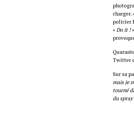
photogra
charger. 
policier 
«
Do it !
»
provoque
Quarante-
Twitter e
Sur sa p
mais je n
tourné da
du spray 