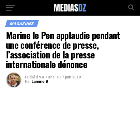
MAGAZINES
Marine le Pen applaudie pendant
une conférence de presse,
l’association de la presse
internationale dénonce
Publié
il y a 7 ans
le
17 juin 2019
Par
Lamine B