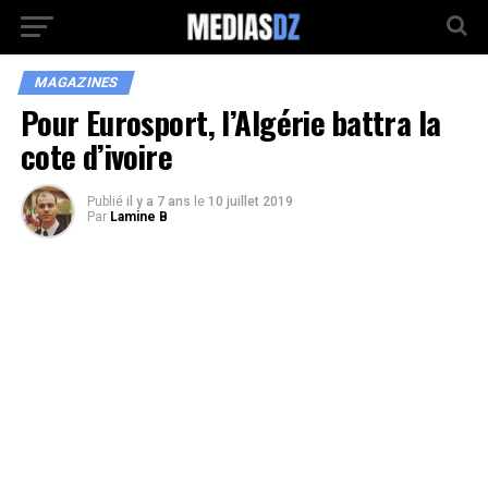
MAGAZINES
Pour Eurosport, l’Algérie battra la
cote d’ivoire
Publié
il y a 7 ans
le
10 juillet 2019
Par
Lamine B