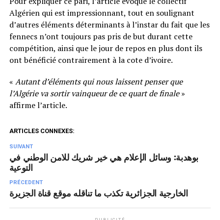
Pour expliquer ce pari, l’article évoque le collectif
Algérien qui est impressionnant, tout en soulignant
d’autres éléments déterminants à l’instar du fait que les
fennecs n’ont toujours pas pris de but durant cette
compétition, ainsi que le jour de repos en plus dont ils
ont bénéficié contrairement à la cote d’ivoire.
«
Autant d’éléments qui nous laissent penser que
l’Algérie va sortir vainqueur de ce quart de finale
»
affirme l’article.
ARTICLES CONNEXES:
SUIVANT
بوهدبة: وسائل الإعلام هي خير شريك للامن الوطني في
التوعية
PRÉCEDENT
الخارجية الجزائرية تكذب ما تناقله موقع قناة الجزيرة