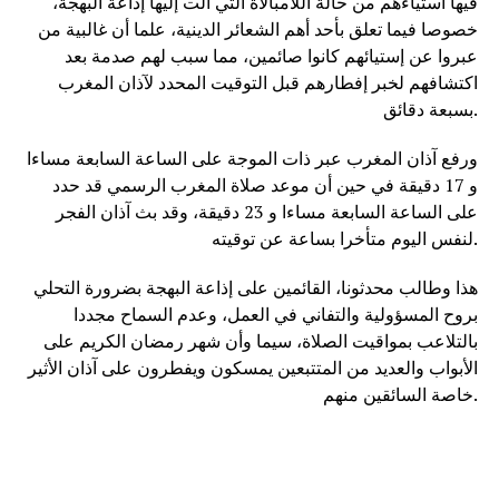
فيها استياءهم من حالة اللامبالاة التي آلت إليها إذاعة البهجة،
خصوصا فيما تعلق بأحد أهم الشعائر الدينية، علما أن غالبية من
عبروا عن إستيائهم كانوا صائمين، مما سبب لهم صدمة بعد
اكتشافهم لخبر إفطارهم قبل التوقيت المحدد لآذان المغرب
بسبعة دقائق.
ورفع آذان المغرب عبر ذات الموجة على الساعة السابعة مساءا
و 17 دقيقة في حين أن موعد صلاة المغرب الرسمي قد حدد
على الساعة السابعة مساءا و 23 دقيقة، وقد بث آذان الفجر
لنفس اليوم متأخرا بساعة عن توقيته.
هذا وطالب محدثونا، القائمين على إذاعة البهجة بضرورة التحلي
بروح المسؤولية والتفاني في العمل، وعدم السماح مجددا
بالتلاعب بمواقيت الصلاة، سيما وأن شهر رمضان الكريم على
الأبواب والعديد من المتتبعين يمسكون ويفطرون على آذان الأثير
خاصة السائقين منهم.