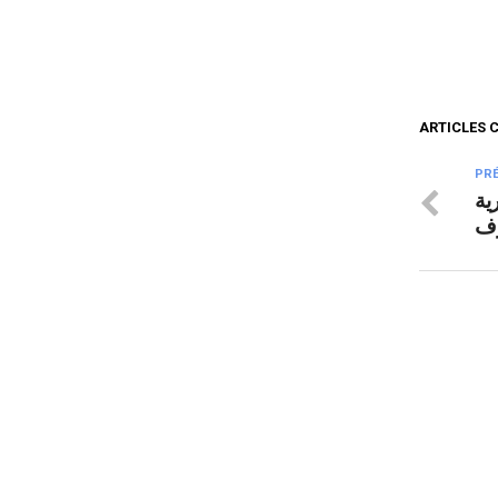
ARTICLES 
PR
ية
رف