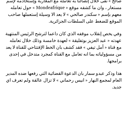
صالح » نفى خلال إتصالنا به تعامله مع المغاربة وإستخادمه لإسم
مستعار ، وان ما كشفه موقع « Mondeafrique » حول تعامله
معهم بإسم « سكندر صالحي » لا يعد الا وسيلة إستعملها صاحب
الموقع للضغط على السلطات الجزائرية.
وفي يخص إنقلاب موقفه الذي كان داعما لترشح الرئيس المنتهية
عهدته « عبد العزيز بوتفليقة » لعهدة خامسة وذلك خلال تعامله
مع قناة « أمل تيفي » فقد كشف بان الخط الإفتتاحي للقناة لا يعد
من مسؤولياته بما انه تعامل مع القناة كمجرد متدخل في إحدى
برامجها.
هذا وذكر عبدو سمار بان الدعوة القضائية التي رفعها ضده المدير
العام لمجمع النهار « انيس رحماني » لا تزال عالقة ولم تعرف اي
جديد.