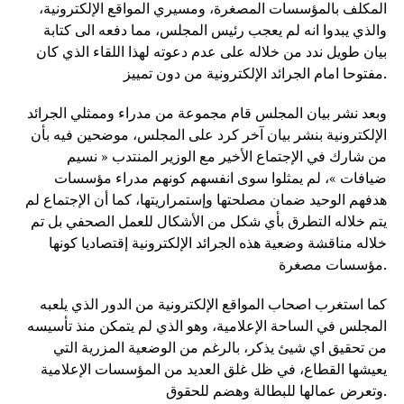
المكلف بالمؤسسات المصغرة، ومسيري المواقع الإلكترونية،
والذي يبدوا انه لم يعجب رئيس المجلس، مما دفعه الى كتابة
بيان طويل ندد من خلاله على عدم دعوته لهذا اللقاء الذي كان
مفتوحا امام الجرائد الإلكترونية من دون تمييز.
وبعد نشر بيان المجلس قام مجموعة من مدراء وممثلي الجرائد
الإلكترونية بنشر بيان آخر كرد على المجلس، موضحين فيه بأن
من شارك في الإجتماع الأخير مع الوزير المنتدب « نسيم
ضيافات »، لم يمثلوا سوى انفسهم كونهم مدراء مؤسسات
هدفهم الوحيد ضمان مصلحتها وإستمراريتها، كما أن الإجتماع لم
يتم خلاله التطرق بأي شكل من الأشكال للعمل الصحفي بل تم
خلاله مناقشة وضعية هذه الجرائد الإلكترونية إقتصاديا كونها
مؤسسات مصغرة.
كما استغرب اصحاب المواقع الإلكترونية من الدور الذي يلعبه
المجلس في الساحة الإعلامية، وهو الذي لم يتمكن منذ تأسيسه
من تحقيق اي شيئ يذكر، بالرغم من الوضعية المزرية التي
يعيشها القطاع، في ظل غلق العديد من المؤسسات الإعلامية
وتعرض عمالها للبطالة وهضم للحقوق.