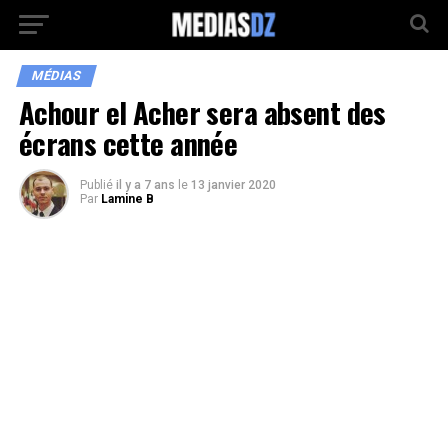
MÉDIAS
Achour el Acher sera absent des
écrans cette année
Publié
il y a 7 ans
le
13 janvier 2020
Par
Lamine B