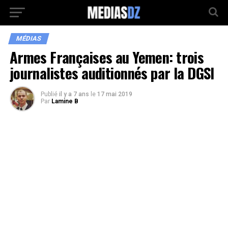
MÉDIAS
Armes Françaises au Yemen: trois
journalistes auditionnés par la DGSI
Publié
il y a 7 ans
le
17 mai 2019
Par
Lamine B