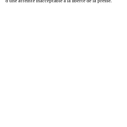
d’une atteinte inacceptable à la liberté de la presse.