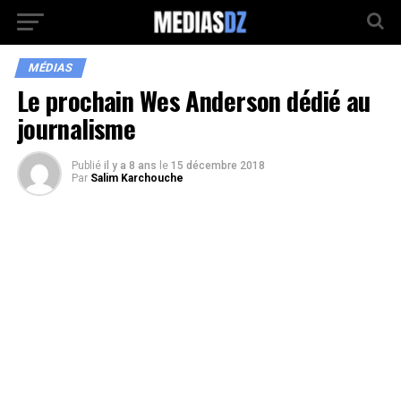
MÉDIAS
Le prochain Wes Anderson dédié au
journalisme
Publié
il y a 8 ans
le
15 décembre 2018
Par
Salim Karchouche