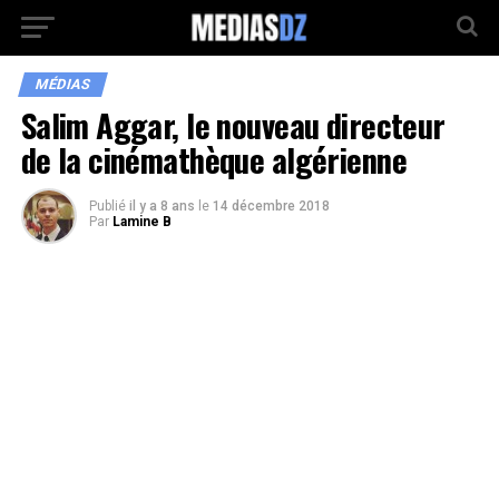
MÉDIAS
Salim Aggar, le nouveau directeur
de la cinémathèque algérienne
Publié
il y a 8 ans
le
14 décembre 2018
Par
Lamine B