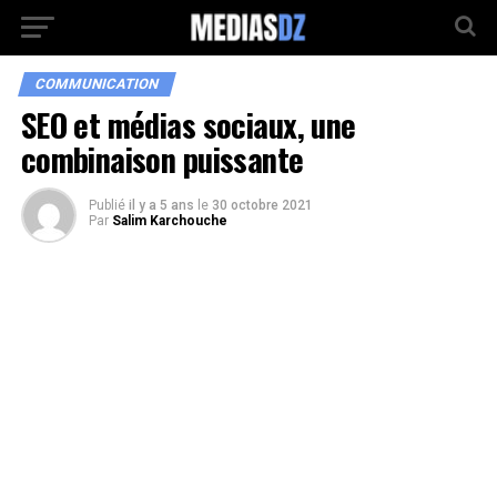
COMMUNICATION
SEO et médias sociaux, une
combinaison puissante
Publié
il y a 5 ans
le
30 octobre 2021
Par
Salim Karchouche