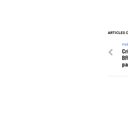
ARTICLES 
PR
Cr
BF
pa