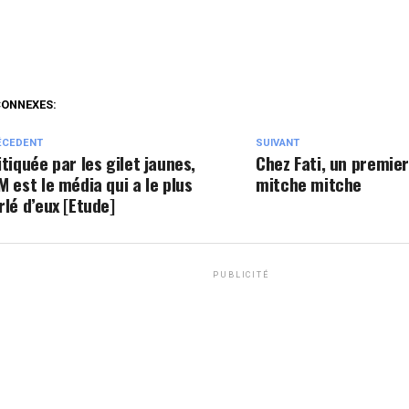
CONNEXES:
ÉCEDENT
SUIVANT
itiquée par les gilet jaunes,
Chez Fati, un premie
M est le média qui a le plus
mitche mitche
rlé d’eux [Etude]
PUBLICITÉ