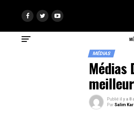
MÉ
MÉDIAS
Médias D
meilleu
Publié
il y a 8
Par
Salim Ka