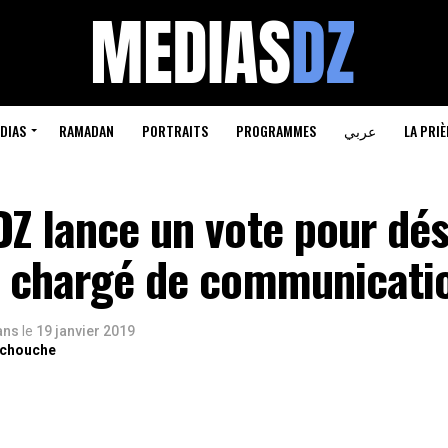
DIAS
RAMADAN
PORTRAITS
PROGRAMMES
عربي
LA PRIÈ
Z lance un vote pour dés
r chargé de communicati
 ans
le
19 janvier 2019
rchouche