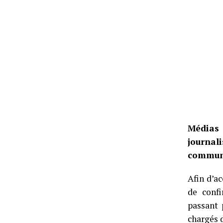
Médias 
journa
communi
Afin d’a
de conf
passant 
chargés 