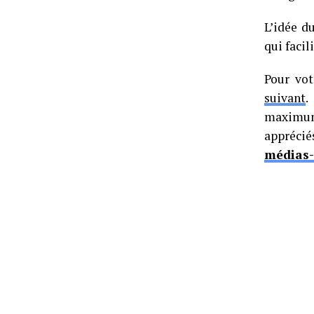
L’idée d
qui facil
Pour vot
suivant
.
maximum.
apprécié
médias