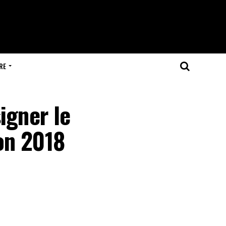
RE
igner le
on 2018