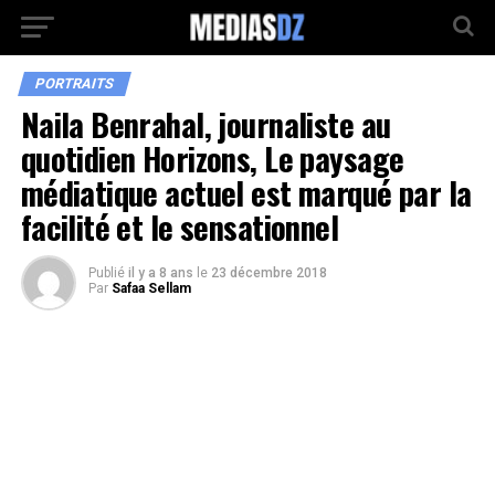
PORTRAITS
Naila Benrahal, journaliste au
quotidien Horizons, Le paysage
médiatique actuel est marqué par la
facilité et le sensationnel
Publié
il y a 8 ans
le
23 décembre 2018
Par
Safaa Sellam