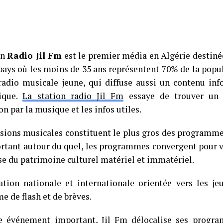
on
Radio Jil Fm
est le premier média en Algérie destinée
pays où les moins de 35 ans représentent 70% de la popul
radio musicale jeune, qui diffuse aussi un contenu info
ique.
La station radio Jil Fm
essaye de trouver un é
on par la musique et les infos utiles.
sions musicales constituent le plus gros des programmes
rtant autour du quel, les programmes convergent pour v
sse du patrimoine culturel matériel et immatériel.
ation nationale et internationale orientée vers les je
e de flash et de brèves.
e événement important, Jil Fm délocalise ses progra