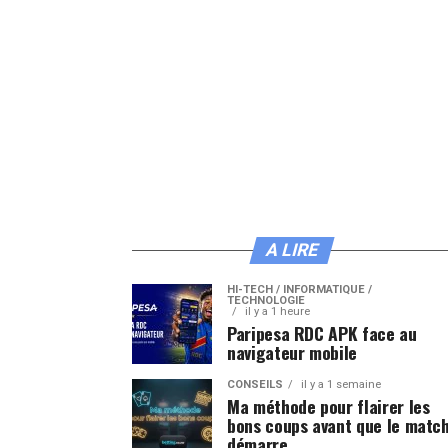
A LIRE
HI-TECH / INFORMATIQUE /
TECHNOLOGIE
il y a 1 heure
Paripesa RDC APK face au
navigateur mobile
CONSEILS
il y a 1 semaine
Ma méthode pour flairer les
bons coups avant que le matc
démarre