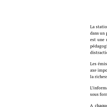
La stati
dans un 
est une 
pédagog
distracti
Les émis
axe impo
la riche
L’inform
sous form
A chaqu