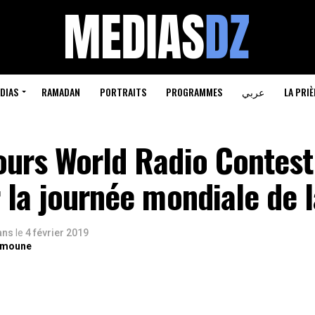
DIAS
RAMADAN
PORTRAITS
PROGRAMMES
عربي
LA PRIÈ
ours World Radio Contest
 la journée mondiale de l
 ans
le
4 février 2019
lmoune