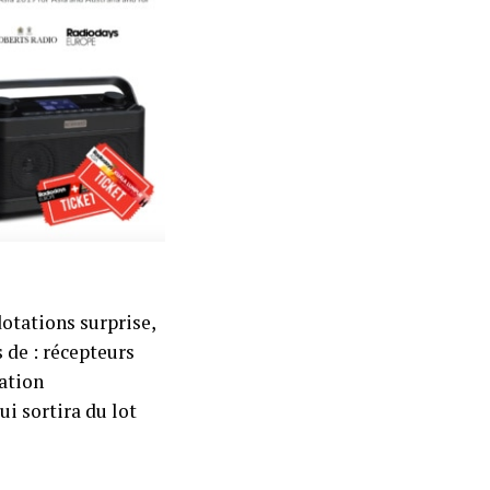
otations surprise,
 de : récepteurs
cation
i sortira du lot