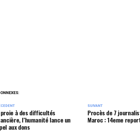
CONNEXES:
ÉCEDENT
SUIVANT
 proie à des difficultés
Procès de 7 journalis
nancière, l’humanité lance un
Maroc : 14eme repor
pel aux dons