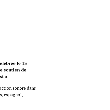
élébrée le 13
le soutien de
t ».
uction sonore dans
is, espagnol,