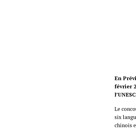
En Prévi
février 
l’UNESC
Le conco
six langu
chinois e