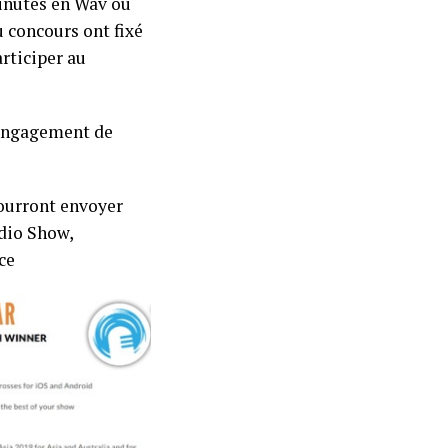
minutes en Wav ou
u concours ont fixé
rticiper au
 engagement de
pourront envoyer
dio Show,
ce