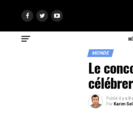
MÉ
MONDE
Le conc
célébrer
Publié
il y a 8
Par
Karim Se