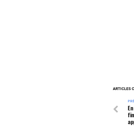
ARTICLES 
PR
En
fi
ap