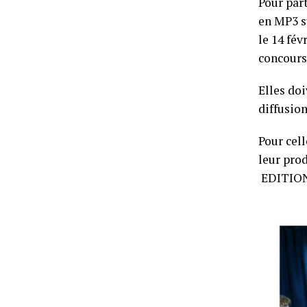
Pour par
en MP3 
le 14 fé
concours
Elles do
diffusion
Pour cel
leur pro
EDITIONS