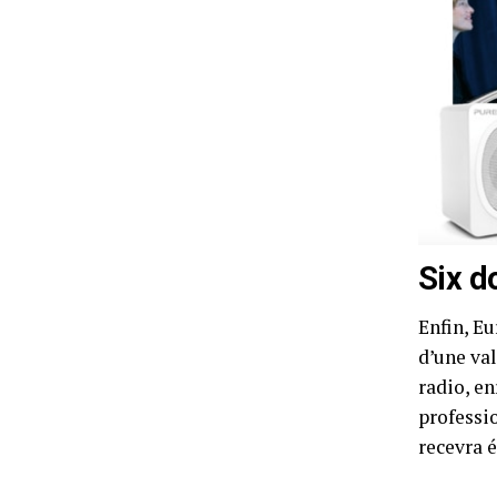
Six d
Enfin, E
d’une va
radio, e
professi
recevra 