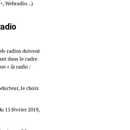
+, Webradio…)
Radio
web-radios doivent
ant dans le cadre
ème «
la radio :
oducteur, le choix
u 13 février 2019,