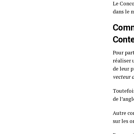
Le Conco
dans le 
Comme
Conte
Pour par
réaliser
de leur 
vecteur d
Toutefois
de l’angl
Autre con
sur les 