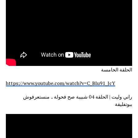
الحلقة الخامسة
https://www.youtube.com/watch?v=C_BIu91_JcY
راني وليت | الحلقة 04 شبيبة صح فحولة .. منستعرفوش
ببوتفليقة