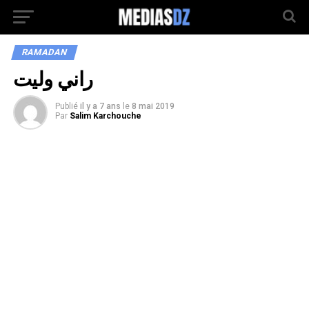
RAMADAN
راني وليت
Publié
il y a 7 ans
le
8 mai 2019
Par
Salim Karchouche