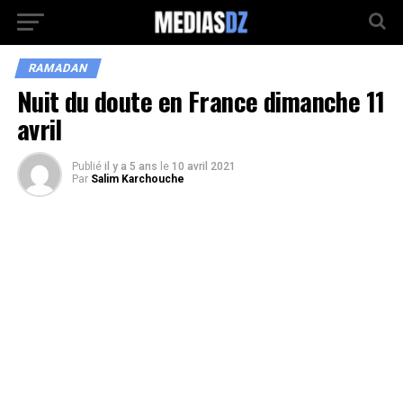
RAMADAN
Nuit du doute en France dimanche 11
avril
Publié
il y a 5 ans
le
10 avril 2021
Par
Salim Karchouche