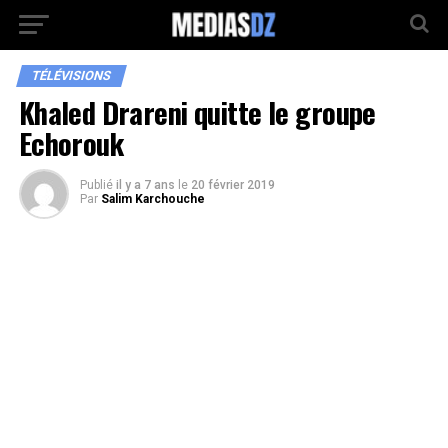
TÉLÉVISIONS
Khaled Drareni quitte le groupe
Echorouk
Publié
il y a 7 ans
le
20 février 2019
Par
Salim Karchouche