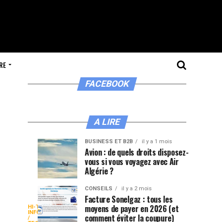
RE
FACEBOOK
A LIRE
BUSINESS ET B2B
il y a 1 mois
Ma
De
CONSEILS
BUSINESS
Avion : de quels droits disposez-
ET B2B
il y a 2
vous si vous voyagez avec Air
méthode
la
semaines
il y a 3
semaines
Algérie ?
pour
Baltique
flairer
à
CONSEILS
il y a 2 mois
les
la
Facture Sonelgaz : tous les
Paripesa
moyens de payer en 2026 (et
HI-TECH /
bons
Méditerranée
Sur
INFORMATIQUE
comment éviter la coupure)
/