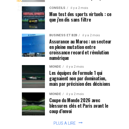
coups
:
un
TECHNOLOGIE
RDC
il y a
avant
pourquoi
smartphone,
19
CONSEILS
il y a 2 mois
heures
que
ces
Mon test des sports virtuels : ce
accéder
APK
que j’en dis sans filtre
le
pétroliers
à
une
match
choisissent-
face
plateforme
démarre
ils
BUSINESS ET B2B
il y a 2 mois
de
l’itinéraire
Assurance au Maroc : un secteur
au
jeu
en pleine mutation entre
le
croissance record et révolution
peut
plus
navigateur
numérique
se
long
faire
mobile
MONDE
il y a 2 mois
?
de
Les équipes de Formule 1 qui
deux
gagnaient non par domination,
mais par précision des décisions
façons:
installer
MONDE
il y a 2 mois
une
Coupe du Monde 2026 avec
application
blessures clés et Paris avant le
Android
coup d’envoi
ou...
PLUS A LIRE