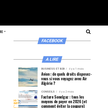
RE
FACEBOOK
A LIRE
BUSINESS ET B2B
il y a 1 mois
Ma
De
CONSEILS
BUSINESS
Avion : de quels droits disposez-
ET B2B
il y a 2
vous si vous voyagez avec Air
méthode
la
semaines
il y a 3
semaines
Algérie ?
pour
Baltique
flairer
à
CONSEILS
il y a 2 mois
les
la
Facture Sonelgaz : tous les
Paripesa
moyens de payer en 2026 (et
HI-TECH /
bons
Méditerranée
Sur
INFORMATIQUE
comment éviter la coupure)
/