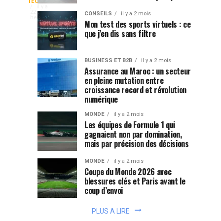
coups
:
un
TECHNOLOGIE
RDC
il y a
avant
pourquoi
smartphone,
22
CONSEILS
il y a 2 mois
heures
que
ces
Mon test des sports virtuels : ce
accéder
APK
que j’en dis sans filtre
le
pétroliers
à
une
match
choisissent-
face
plateforme
démarre
ils
BUSINESS ET B2B
il y a 2 mois
de
l’itinéraire
Assurance au Maroc : un secteur
au
jeu
en pleine mutation entre
le
croissance record et révolution
peut
plus
navigateur
numérique
se
long
faire
mobile
MONDE
il y a 2 mois
?
de
Les équipes de Formule 1 qui
deux
gagnaient non par domination,
mais par précision des décisions
façons:
installer
MONDE
il y a 2 mois
une
Coupe du Monde 2026 avec
application
blessures clés et Paris avant le
Android
coup d’envoi
ou...
PLUS A LIRE