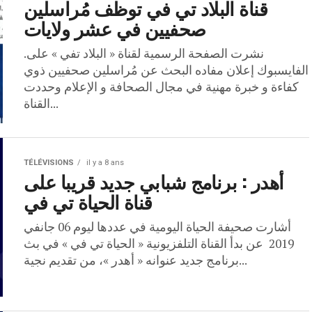
قناة البلاد تي في توظف مُراسلين
صحفيين في عشر ولايات
.نشرت الصفحة الرسمية لقناة « البلاد تفي » على
الفايسبوك إعلان مفاده البحث عن مُراسلين صحفيين ذوي
كفاءة و خبرة مهنية في مجال الصحافة و الإعلام وحددت
القناة...
TÉLÉVISIONS
il y a 8 ans
أهدر : برنامج شبابي جديد قريبا على
قناة الحياة تي في
أشارت صحيفة الحياة اليومية في عددها ليوم 06 جانفي
2019 عن بدأ القناة التلفزيونية « الحياة تي في » في بث
برنامج جديد عنوانه « أهدر »، من تقديم نجية...