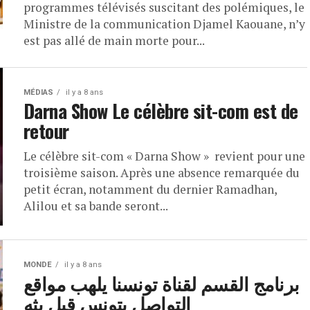
programmes télévisés suscitant des polémiques, le
Ministre de la communication Djamel Kaouane, n’y
est pas allé de main morte pour...
MÉDIAS
il y a 8 ans
Darna Show Le célèbre sit-com est de
retour
Le célèbre sit-com « Darna Show » revient pour une
troisième saison. Après une absence remarquée du
petit écran, notamment du dernier Ramadhan,
Alilou et sa bande seront...
MONDE
il y a 8 ans
برنامج القسم لقناة تونسنا يلهب مواقع
التواصل بتونس قبل بثه