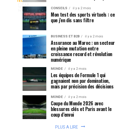
coups
:
un
TECHNOLOGIE
RDC
il y a
avant
pourquoi
smartphone,
18
CONSEILS
il y a 2 mois
heures
que
ces
Mon test des sports virtuels : ce
accéder
APK
que j’en dis sans filtre
le
pétroliers
à
une
match
choisissent-
face
plateforme
démarre
ils
BUSINESS ET B2B
il y a 2 mois
de
l’itinéraire
Assurance au Maroc : un secteur
au
jeu
en pleine mutation entre
le
croissance record et révolution
peut
plus
navigateur
numérique
se
long
faire
mobile
MONDE
il y a 2 mois
?
de
Les équipes de Formule 1 qui
deux
gagnaient non par domination,
mais par précision des décisions
façons:
installer
MONDE
il y a 2 mois
une
Coupe du Monde 2026 avec
application
blessures clés et Paris avant le
Android
coup d’envoi
ou...
PLUS A LIRE