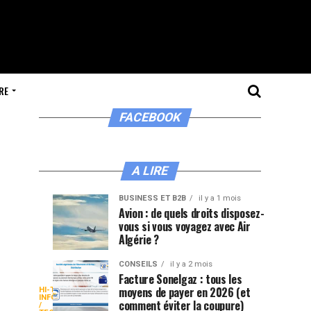
RE
FACEBOOK
A LIRE
BUSINESS ET B2B
il y a 1 mois
Ma
De
CONSEILS
BUSINESS
Avion : de quels droits disposez-
ET B2B
il y a 2
vous si vous voyagez avec Air
méthode
la
semaines
il y a 3
semaines
Algérie ?
pour
Baltique
flairer
à
CONSEILS
il y a 2 mois
les
la
Facture Sonelgaz : tous les
Paripesa
moyens de payer en 2026 (et
HI-TECH /
bons
Méditerranée
Sur
INFORMATIQUE
comment éviter la coupure)
/