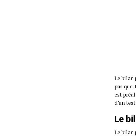
Le bilan
pas que. 
est préa
d’un tes
Le bi
Le bilan