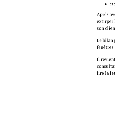
etc
Après avo
extirper 
son clie
Le bilan 
fenêtres 
Il revien
consultan
lire la l