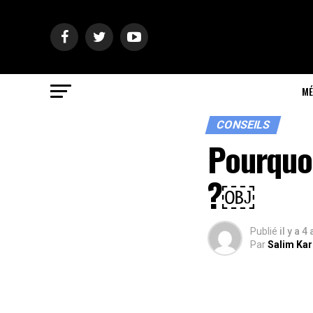
MÉ
CONSEILS
Pourquoi
?￼
Publié
il y a 4
Par
Salim Ka