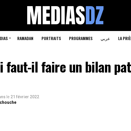
DIAS
RAMADAN
PORTRAITS
PROGRAMMES
عربي
LA PRIÈ
 faut-il faire un bilan pa
 ans
le
21 février 2022
rchouche