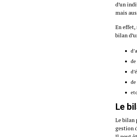
d’un indi
mais auss
En effet,
bilan d’u
d’
de 
d’é
de 
etc
Le bi
Le bilan 
gestion 
Il peut ê