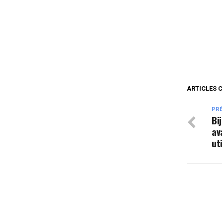
ARTICLES 
PR
Bi
av
ut