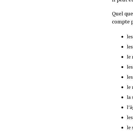
Quel que 
compte p
le
les
le
les
les
le
la 
l’â
le
le 