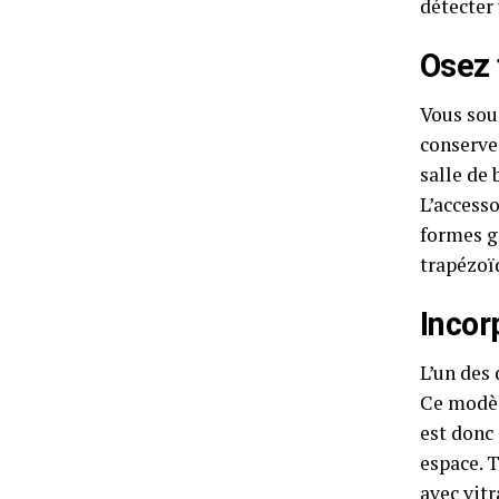
détecter
Osez 
Vous sou
conserve
salle de
L’accesso
formes g
trapézoïd
Incor
L’un des 
Ce modèle
est donc 
espace. 
avec vitr