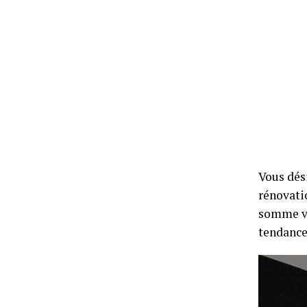
Vous dési
rénovati
somme ve
tendance 