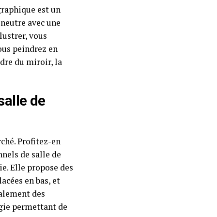
graphique est un
 neutre avec une
lustrer, vous
ous peindrez en
adre du miroir, la
salle de
rché. Profitez-en
nels de salle de
ie. Elle propose des
lacées en bas, et
galement des
gie permettant de