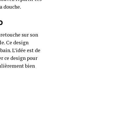
la douche.
o
e retouche sur son
le. Ce design
bain. L’idée est de
er ce design pour
culièrement bien