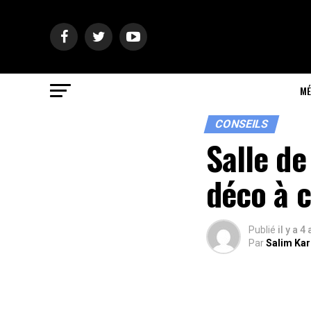
MÉ
CONSEILS
Salle de
déco à c
Publié
il y a 4
Par
Salim Ka