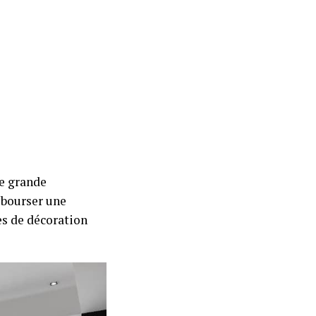
ne grande
ébourser une
es de décoration