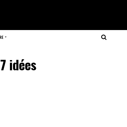
RE
7 idées