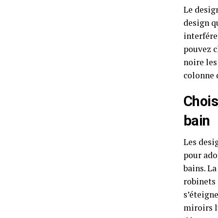
Le design
design qu
interfére
pouvez c
noire le
colonne 
Chois
bain
Les desig
pour ado
bains. La
robinets 
s’éteign
miroirs 