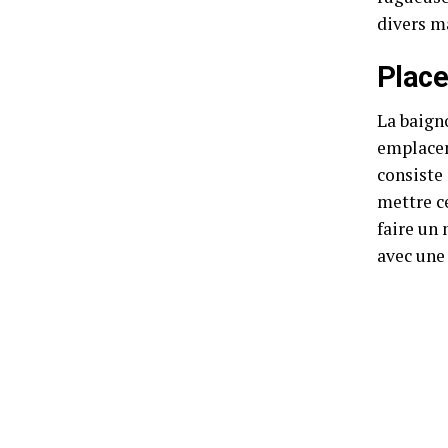
divers m
Place
La baigno
emplacem
consiste 
mettre c
faire un 
avec une 