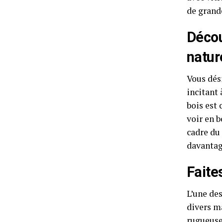
de grand
Décou
natur
Vous dési
incitant 
bois est
voir en b
cadre du 
davantag
Faite
L’une de
divers ma
rugueuse,