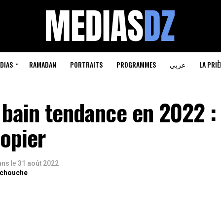
DIAS
RAMADAN
PORTRAITS
PROGRAMMES
عربي
LA PRIÈ
 bain tendance en 2022 : 
opier
 ans
le
31 août 2022
rchouche