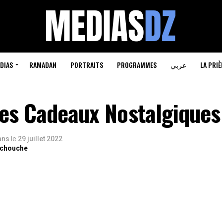
DIAS
RAMADAN
PORTRAITS
PROGRAMMES
عربي
LA PRIÈ
des Cadeaux Nostalgiques
 ans
le
29 juillet 2022
rchouche