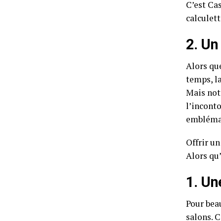
C’est Cas
calculett
2. Un
Alors que
temps, la
Mais not
l’incont
embléma
Offrir un
Alors qu
1. Un
Pour bea
salons. 