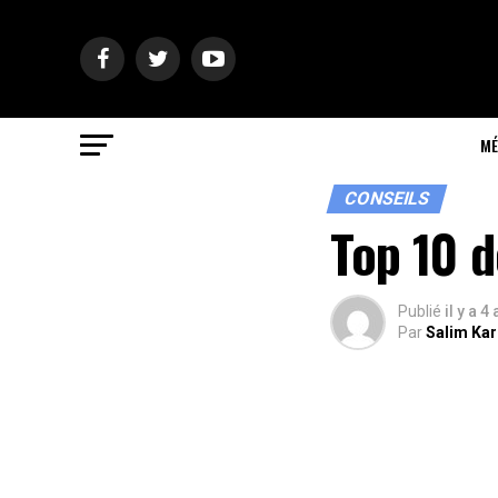
MÉ
CONSEILS
Top 10 
Publié
il y a 4
Par
Salim Ka