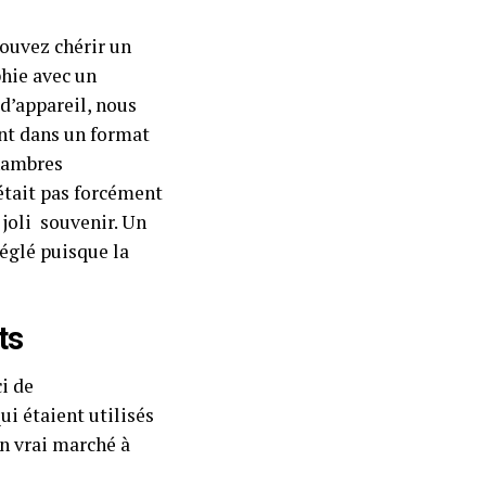
ouvez chérir un
hie avec un
 d’appareil, nous
nt dans un format
chambres
’était pas forcément
joli souvenir. Un
glé puisque la
ts
ci de
ui étaient utilisés
un vrai marché à