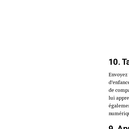
10. T
Envoyez 
d’enfanc
de compa
lui appr
égalemen
numériqu
9. Ap