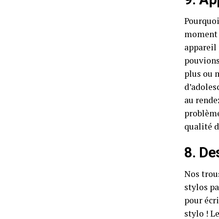
Pourquoi
moment t
appareil 
pouvions
plus ou 
d’adolesc
au rende
problème
qualité 
8. Des
Nos trous
stylos pa
pour écri
stylo ! L