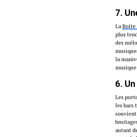
7. Un
La
Boîte
plus tend
des mélod
musiques 
la manive
musique 
6. Un
Les port
les bars 
souvient 
bruitages
autant de