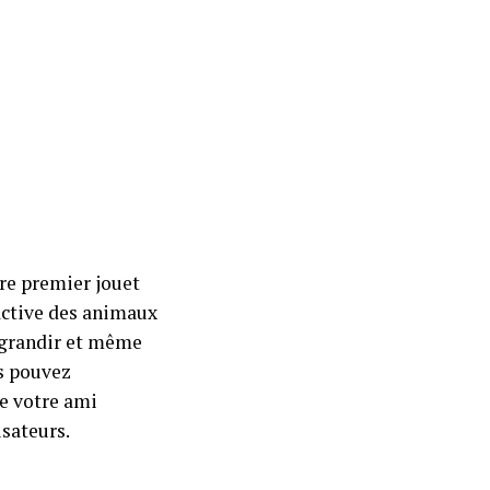
re premier jouet
active des animaux
e grandir et même
us pouvez
ue votre ami
isateurs.