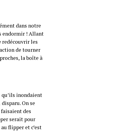
nément dans notre
s endormir ! Allant
e redécouvrir les
faction de tourner
proches, la boîte à
 qu’ils inondaient
u disparu. On se
 faisaient des
pper serait pour
u flipper et c’est