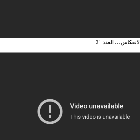
لانعكاس … العدد 21