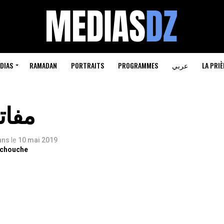
LA PRIÈ
عربي
PROGRAMMES
PORTRAITS
RAMADAN
DIAS
مفات
 ans
le
10 mai 2019
rchouche