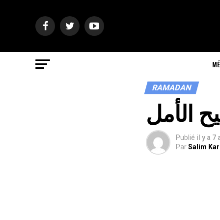
MÉ
RAMADAN
يح الأمل
Publié
il y a 7
Par
Salim Ka